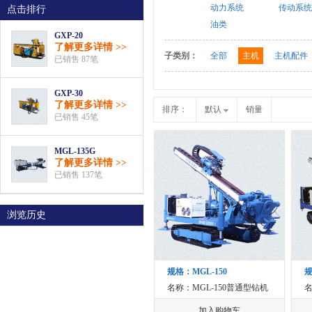
动力系统
传动系统
点击排行
油类
GXP-20
了解更多详情 >>
子类别：
全部
主机
主机配件
已销售 87笔
GXP-30
了解更多详情 >>
排序：
默认
销量
已销售 45笔
MGL-135G
了解更多详情 >>
已销售 137笔
浏览历史
规格：MGL-150
规
名称：MGL-150普通型钻机
名
加入购物车