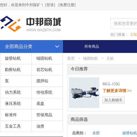
您好，欢迎来到中邦探矿！
[登录]
[免费注册]
热门搜索：
GX
全部商品分类
所有商品
旋喷钻机
锚固钻机
首页
>
锚固钻机
>
主机
今日推荐
勘察钻机
岩芯钻机
泵
搅拌站
MGL-135G
了解更多详情 >>
动力系统
传动系统
加入购物车
液压系统
底盘
标准件
劳保用品
商品筛选
五金工具
油类
总类别：
全部
旋喷钻机