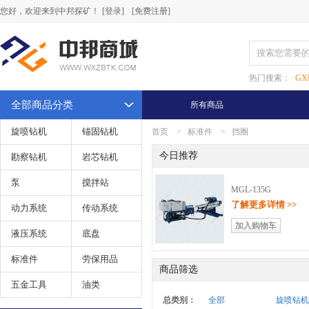
您好，欢迎来到中邦探矿！
[登录]
[免费注册]
热门搜索：
GX
全部商品分类
所有商品
旋喷钻机
锚固钻机
首页
>
标准件
>
挡圈
今日推荐
勘察钻机
岩芯钻机
泵
搅拌站
MGL-135G
了解更多详情 >>
动力系统
传动系统
加入购物车
液压系统
底盘
标准件
劳保用品
商品筛选
五金工具
油类
总类别：
全部
旋喷钻机