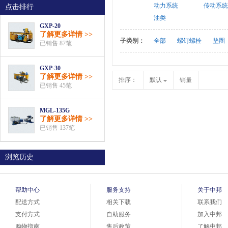
动力系统
传动系统
点击排行
油类
GXP-20
了解更多详情 >>
子类别：
全部
螺钉螺栓
垫圈
已销售 87笔
GXP-30
了解更多详情 >>
排序：
默认
销量
已销售 45笔
MGL-135G
了解更多详情 >>
已销售 137笔
浏览历史
帮助中心
服务支持
关于中邦
配送方式
相关下载
联系我们
支付方式
自助服务
加入中邦
购物指南
售后政策
了解中邦