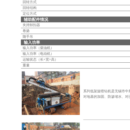
回转方式
回转结构
定位方式
辅助配件情况
夹持卸扣器
卷扬
随手吊
输入功率
输入功率（柴油机）
输入功率（电动机）
运输状态（长×宽×高）
重量
系列低架旋喷钻机是无锡市中
对地基的加固、防渗堵水、对