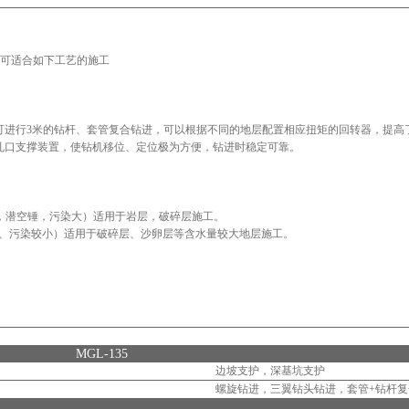
，可适合如下工艺的施工
，可进行3米的钻杆、套管复合钻进，可以根据不同的地层配置相应扭矩的回转器，提高
、孔口支撑装置，使钻机移位、定位极为方便，钻进时稳定可靠。
，潜空锤，污染大）适用于岩层，破碎层施工。
动锤、污染较小）适用于破碎层、沙卵层等含水量较大地层施工。
MGL-135
边坡支护，深基坑支护
螺旋钻进，三翼钻头钻进，套管+钻杆复