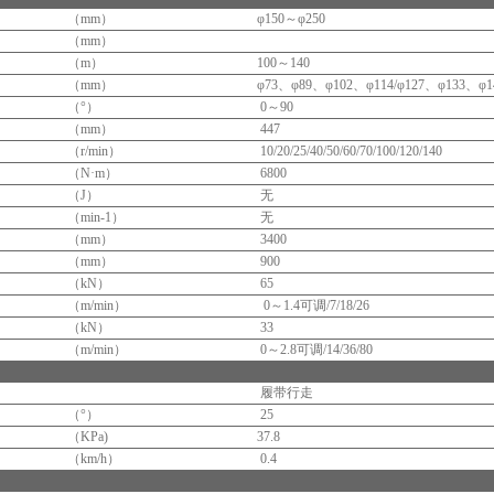
（mm）
φ150～φ250
（mm）
（m）
100～140
（mm）
φ73、φ89、φ102、φ114/φ127、φ133、φ1
（°）
0～90
（mm）
447
（r/min）
10/20/25/40/50/60/70/100/120/140
（N·m）
6800
（J）
无
（min-1）
无
（mm）
3400
（mm）
900
（kN）
65
（m/min）
0～1.4可调/7/18/26
（kN）
33
（m/min）
0～2.8可调/14/36/80
履带行走
（°）
25
（KPa)
37.8
（km/h）
0.4