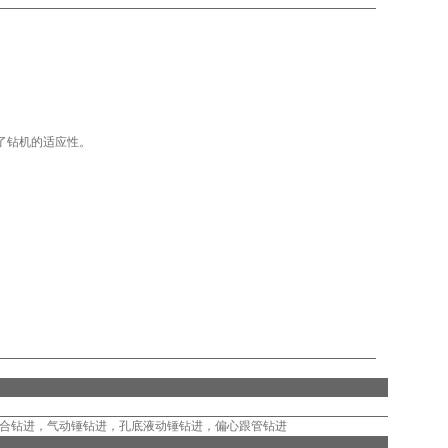
了钻机的适应性。
合钻进，气动锤钻进，孔底液动锤钻进，偏心跟管钻进