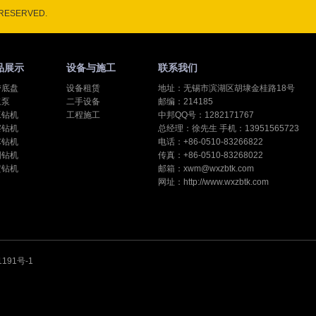
RESERVED.
品展示
设备与施工
联系我们
带底盘
设备租赁
地址：无锡市滨湖区胡埭金桂路18号
浆泵
二手设备
邮编：214185
工钻机
工程施工
中邦QQ号：1282171767
察钻机
总经理：徐先生 手机：13951565723
芯钻机
电话：+86-0510-83266822
固钻机
传真：+86-0510-83268022
喷钻机
邮箱：xwm@wxzbtk.com
网址：http://www.wxzbtk.com
1191号-1