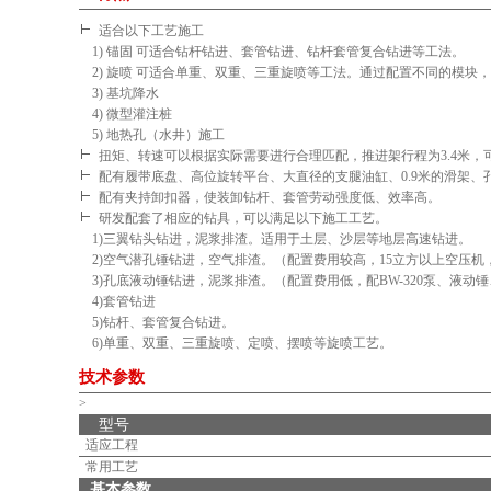
适合以下工艺施工
1) 锚固 可适合钻杆钻进、套管钻进、钻杆套管复合钻进等工法。
2) 旋喷 可适合单重、双重、三重旋喷等工法。通过配置不同的模块
3) 基坑降水
4) 微型灌注桩
5) 地热孔（水井）施工
扭矩、转速可以根据实际需要进行合理匹配，推进架行程为3.4米
配有履带底盘、高位旋转平台、大直径的支腿油缸、0.9米的滑架
配有夹持卸扣器，使装卸钻杆、套管劳动强度低、效率高。
研发配套了相应的钻具，可以满足以下施工工艺。
1)三翼钻头钻进，泥浆排渣。适用于土层、沙层等地层高速钻进。
2)空气潜孔锤钻进，空气排渣。（配置费用较高，15立方以上空压机
3)孔底液动锤钻进，泥浆排渣。（配置费用低，配BW-320泵、液
4)套管钻进
5)钻杆、套管复合钻进。
6)单重、双重、三重旋喷、定喷、摆喷等旋喷工艺。
技术参数
>
型号
适应工程
常用工艺
基本参数