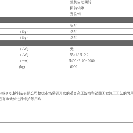
整机自动回转
回转轴承
定位销
标配
（Kg）
选配
（Kg）
选配
（kW）
无
（kW）
55+18.5+2.2
（mm）
5400×2100×2000
(kg)
6000
邦探矿机械制造有限公司根据市场需要开发的适合高压旋喷和锚固工程施工工艺的两
已有承栽桩进行维护等用途．