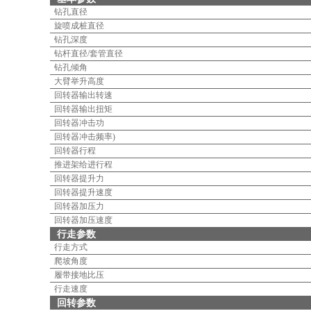
钻孔直径
旋喷成桩直径
钻孔深度
钻杆直径/套管直径
钻孔倾角
大臂举升高度
回转器输出转速
回转器输出扭矩
回转器冲击功
回转器冲击频率)
回转器行程
推进架给进行程
回转器提升力
回转器提升速度
回转器加压力
回转器加压速度
行走参数
行走方式
爬坡角度
履带接地比压
行走速度
回转参数