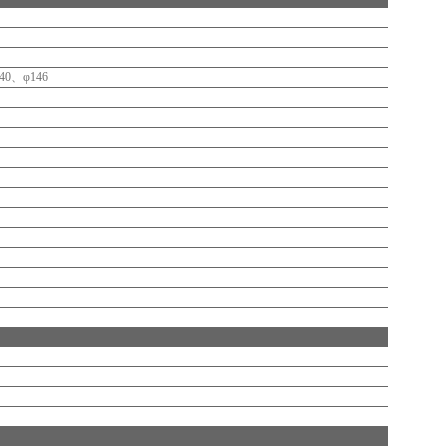
40、φ146